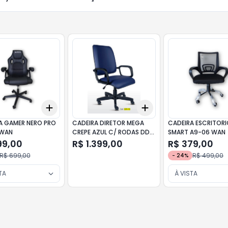
Add
Add
10
+
3
+
5
+
10
+
3
+
5
+
10
A GAMER NERO PRO
CADEIRA DIRETOR MEGA
CADEIRA ESCRITOR
 WAN
CREPE AZUL C/ RODAS DD1-
SMART A9-06 WAN
10 VECTOR
99,00
R$ 1.399,00
R$ 379,00
R$ 699,00
R$ 499,00
-
24
%
TA
À VISTA