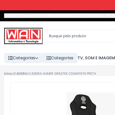
Você está navegando em:
WAN INFORMATICA E TECNOLOGIA
-
Av. P
Categorias
Categorias
TV, SOM E IMAGEM
Início
CADEIRA
CADEIRA GAMER GREATEK CDGM11GTK PRETA