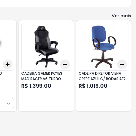
Ver mais
Add
Add
Add
+
3
+
5
+
10
+
3
+
5
+
10
+
3
IO
CADEIRA GAMER PCYES
CADEIRA DIRETOR VIENA
MAD RACER V6 TURBO
CREPE AZUL C/ RODAS AF2-
CZ/PT
10 VECTOR
R$ 1.399,00
R$ 1.019,00