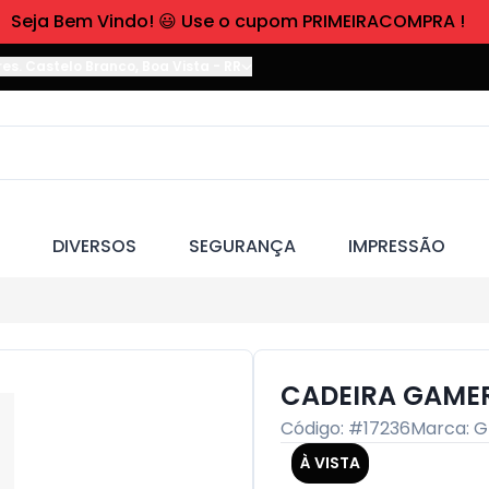
Seja Bem Vindo! 😃 Use o cupom PRIMEIRACOMPRA !
res. Castelo Branco
,
Boa Vista
-
RR
DIVERSOS
SEGURANÇA
IMPRESSÃO
CADEIRA GAMER
Código: #
17236
Marca:
G
À VISTA