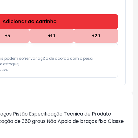
Adicionar ao carrinho
Subtotal:
R$ 0,00
+
5
+
10
+
20
eis podem sofrer variação de acordo com o peso;

e estoque;

tiva;
raços Pistão Especificação Técnica de Produto
tação de 360 graus Não Apoio de braços fixo Classe