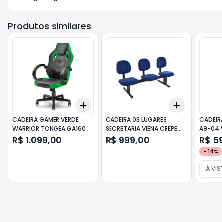
Produtos similares
Add
Add
+
3
+
5
+
10
+
3
+
5
+
CADEIRA GAMER VERDE
CADEIRA 03 LUGARES
CADEIR
WARRIOR TONGEA GA160
SECRETARIA VIENA CREPE
A9-04
AZUL VECTOR
R$ 1.099,00
R$ 999,00
R$ 5
-
14
%
À VIS