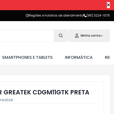
Regiões e horários de atendimento
(95) 3224-1075
Minha conta
SMARTPHONES E TABLETS
INFORMÁTICA
RED
 GREATEK CDGM11GTK PRETA
reatek