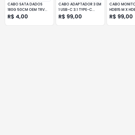
CABO SATA DADOS
CABO ADAPTADOR 3 EM
CABO MONITO
180G 50CM OEM TRV
1 USB-C 3.1 TYPE-C
HDB15 M X HD
PC-CBST04
PARA HDMI 4K - USB F3
C/FILTRO 20 
R$ 4,00
R$ 99,00
R$ 99,00