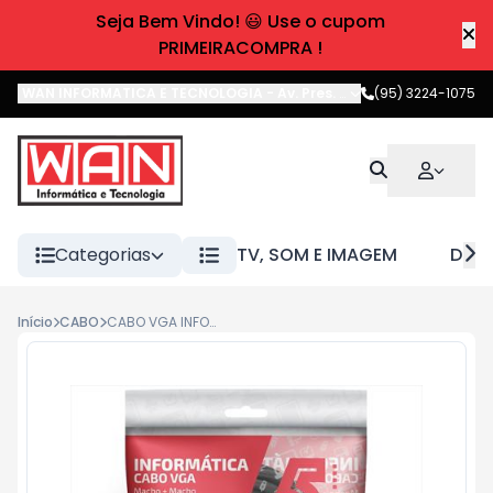
Seja Bem Vindo! 😃 Use o cupom
PRIMEIRACOMPRA !
WAN INFORMATICA E TECNOLOGIA
-
Av. Pres. Castelo Branco
(95) 3224-1075
,
Boa 
Categorias
TV, SOM E IMAGEM
DIVE
Início
CABO
CABO VGA INFO - VGA MACHO + VGA MACHO-3MT CHIPSCE