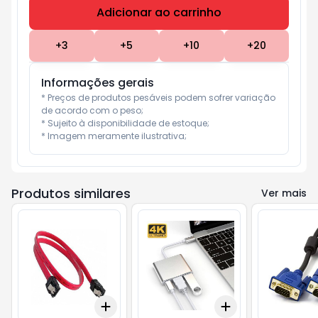
Adicionar ao carrinho
Subtotal:
R$ 0
+
3
+
5
+
10
+
20
Informações gerais
* Preços de produtos pesáveis podem sofrer variação 
de acordo com o peso;

* Sujeito à disponibilidade de estoque;

* Imagem meramente ilustrativa;
Produtos similares
Ver mais
Add
Add
+
3
+
5
+
10
+
3
+
5
+
10