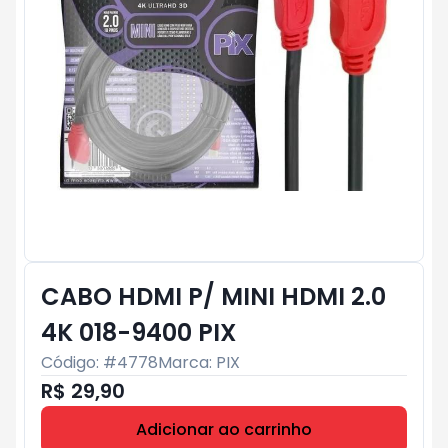
CABO HDMI P/ MINI HDMI 2.0
4K 018-9400 PIX
Código: #
4778
Marca:
PIX
R$ 29,90
Adicionar ao carrinho
Subtotal:
R$ 0