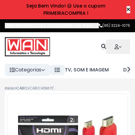
Seja Bem Vindo! 😃 Use o cupom
PRIMEIRACOMPRA !
WAN INFORMATICA E TECNOLOGIA
-
Av. Pres. Castelo Branco
(95) 3224-1075
,
Boa 
Categorias
TV, SOM E IMAGEM
DIVE
Início
CABO
CABO HDMI P/ MINI HDMI 2.0 4K 018-9400 PIX