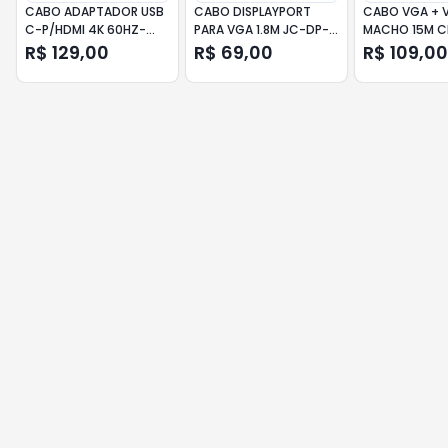
CABO ADAPTADOR USB
CABO DISPLAYPORT
CABO VGA + 
C-P/HDMI 4K 60HZ-
PARA VGA 1.8M JC-DP-
MACHO 15M C
1.8M 018-7450 CHIPSCE
VGA1.8 - F3
R$ 129,00
R$ 69,00
R$ 109,00