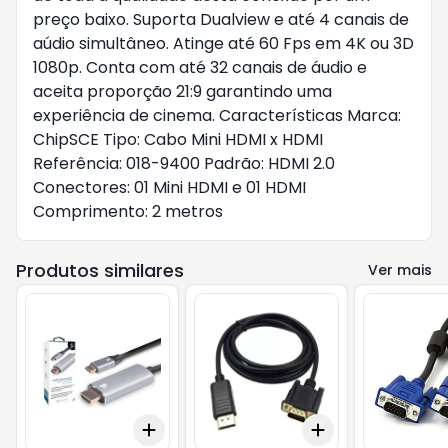
preço baixo. Suporta Dualview e até 4 canais de
aúdio simultâneo. Atinge até 60 Fps em 4K ou 3D
1080p. Conta com até 32 canais de áudio e
aceita proporção 21:9 garantindo uma
experiência de cinema. Características Marca:
ChipSCE Tipo: Cabo Mini HDMI x HDMI
Referência: 018-9400 Padrão: HDMI 2.0
Conectores: 01 Mini HDMI e 01 HDMI
Comprimento: 2 metros
Produtos similares
Ver mais
Add
Add
+
3
+
5
+
10
+
3
+
5
+
10