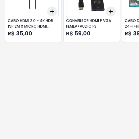
Add
Add
+
3
+
5
+
10
+
3
+
5
+
CABO HDMI 2.0 - 4K HDR
CONVERSOR HDMI P VGA
CABO D
19P 2M X MICRO HDMI
FEMEA+AUDIO F3
24+1+H
CHIPSCE
PRETO-
R$ 35,00
R$ 59,00
R$ 3