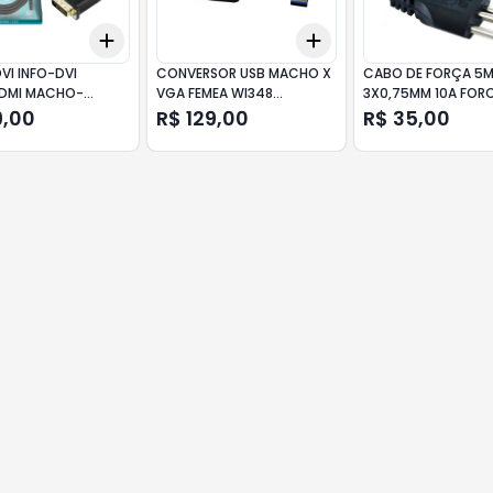
Add
Add
10
+
3
+
5
+
10
+
3
+
5
+
10
VI INFO-DVI
CONVERSOR USB MACHO X
CABO DE FORÇA 5
DMI MACHO-
VGA FEMEA WI348
3X0,75MM 10A FORC
2M-CHIPSCE
MULTILASER
9,00
R$ 129,00
R$ 35,00