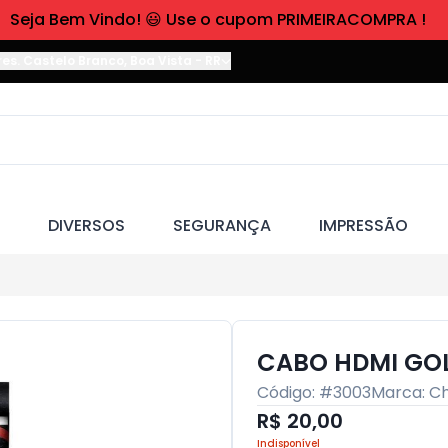
Seja Bem Vindo! 😃 Use o cupom PRIMEIRACOMPRA !
res. Castelo Branco
,
Boa Vista
-
RR
DIVERSOS
SEGURANÇA
IMPRESSÃO
CABO HDMI GOLD
Código: #
3003
Marca:
Ch
R$ 20,00
Indisponível