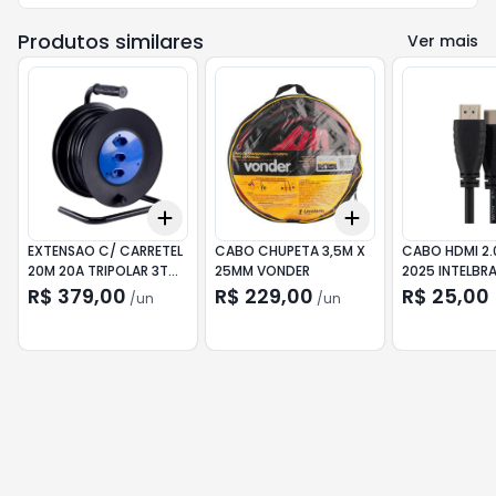
Produtos similares
Ver mais
Add
Add
+
3
+
5
+
10
+
3
+
5
+
10
EXTENSAO C/ CARRETEL
CABO CHUPETA 3,5M X
CABO HDMI 2.
20M 20A TRIPOLAR 3T
25MM VONDER
2025 INTELBR
3X2,5MM FORCE LINE
R$ 379,00
R$ 229,00
R$ 25,00
/
un
/
un