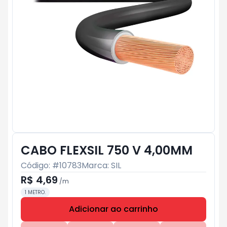
CABO FLEXSIL 750 V 4,00MM
Código: #
10783
Marca:
SIL
R$ 4,69
/
m
1 METRO.
Adicionar ao carrinho
Subtotal:
R$ 0