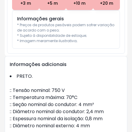
+
3
m
+
5
m
+
10
m
+
20
m
Informações gerais
* Preços de produtos pesáveis podem sofrer variação 
de acordo com o peso;

* Sujeito à disponibilidade de estoque;

* Imagem meramente ilustrativa;
Informações adicionais
PRETO.
:: Tensão nominal: 750 V
:: Temperatura máxima: 70°C
:: Seção nominal do condutor: 4 mm²
:: Diâmetro nominal do condutor: 2,4 mm
:: Espessura nominal da isolação: 0,8 mm
:: Diâmetro nominal externo: 4 mm