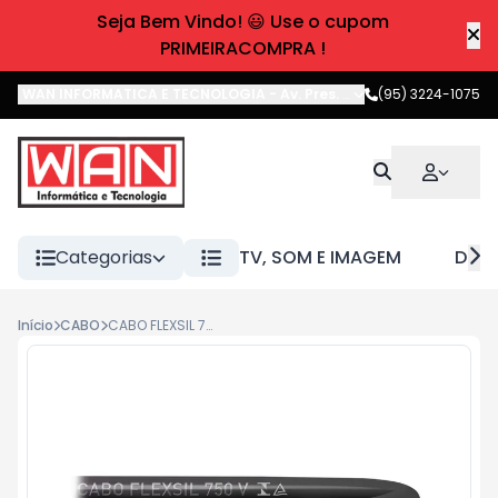
Seja Bem Vindo! 😃 Use o cupom
PRIMEIRACOMPRA !
WAN INFORMATICA E TECNOLOGIA
-
Av. Pres. Castelo Branco
(95) 3224-1075
,
Boa 
Categorias
TV, SOM E IMAGEM
DIVE
Início
CABO
CABO FLEXSIL 750 V 4,00MM