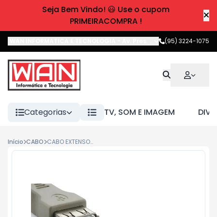
Seja Bem Vindo! 😃 Use o cupom
PRIMEIRACOMPRA !
WAN INFORMATICA E TECNOLOGIA
-
Av. Pres. Castelo Branco
(95) 3224-1075
,
Boa 
Categorias
TV, SOM E IMAGEM
DIVE
Início
CABO
CABO EXTENSOR USB 2.0 WI026 MULTILASER