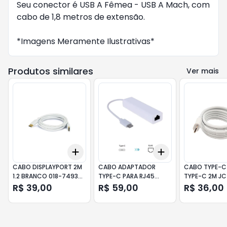
Seu conector é USB A Fêmea - USB A Mach, com
cabo de 1,8 metros de extensão.
*Imagens Meramente Ilustrativas*
Produtos similares
Ver mais
Add
Add
+
3
+
5
+
10
+
3
+
5
+
10
CABO DISPLAYPORT 2M
CABO ADAPTADOR
CABO TYPE-C
1.2 BRANCO 018-7493
TYPE-C PARA RJ45
TYPE-C 2M JC
CHIPSCE
10/100/MBPS JC-TYC-
F3
R$ 39,00
R$ 59,00
R$ 36,00
R01-F3