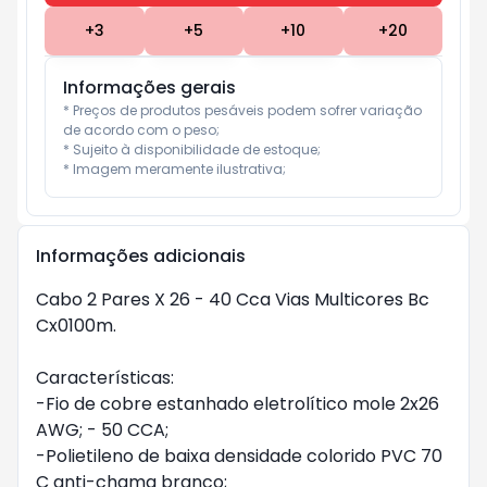
+
3
+
5
+
10
+
20
Informações gerais
* Preços de produtos pesáveis podem sofrer variação 
de acordo com o peso;

* Sujeito à disponibilidade de estoque;

* Imagem meramente ilustrativa;
Informações adicionais
Cabo 2 Pares X 26 - 40 Cca Vias Multicores Bc
Cx0100m.
Características:
-Fio de cobre estanhado eletrolítico mole 2x26
AWG; - 50 CCA;
-Polietileno de baixa densidade colorido PVC 70
C anti-chama branco;