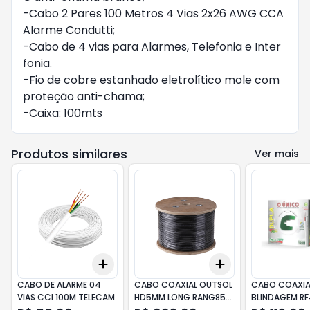
-Cabo 2 Pares 100 Metros 4 Vias 2x26 AWG CCA
Alarme Condutti;
-Cabo de 4 vias para Alarmes, Telefonia e Inter
fonia.
-Fio de cobre estanhado eletrolítico mole com
proteção anti-chama;
-Caixa: 100mts
Produtos similares
Ver mais
Add
Add
+
3
+
5
+
10
+
3
+
5
+
10
CABO DE ALARME 04
CABO COAXIAL OUTSOL
CABO COAXIA
VIAS CCI 100M TELECAM
HD5MM LONG RANG85%
BLINDAGEM R
GS0232 GIGA
PRO CX100MT