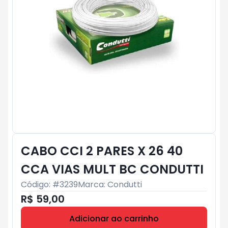
CABO CCI 2 PARES X 26 40
CCA VIAS MULT BC CONDUTTI
Código: #
3239
Marca:
Condutti
R$ 59,00
Adicionar ao carrinho
Subtotal:
R$ 0