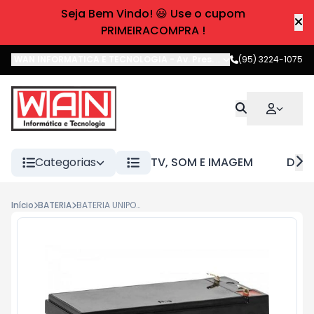
Seja Bem Vindo! 😃 Use o cupom
PRIMEIRACOMPRA !
WAN INFORMATICA E TECNOLOGIA
-
Av. Pres. Castelo Branco
(95) 3224-1075
,
Boa 
Categorias
TV, SOM E IMAGEM
DIVE
Início
BATERIA
BATERIA UNIPOWER 12V UP12 ALARME PL 07H