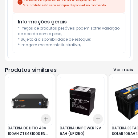
Este produto está sem estoque disponível no momento.
Informações gerais
* Preços de produtos pesáveis podem sofrer variação 
de acordo com o peso;

* Sujeito à disponibilidade de estoque;

* Imagem meramente ilustrativa;
Produtos similares
Ver mais
Add
Add
+
3
+
5
+
10
+
3
+
5
+
10
BATERIA DE LITIO 48V
BATERIA UNIPOWER 12V
BATERIA ESTA
100AH ZTS48100S EN
5AH (UP1250)
SOLAR 105AH 1