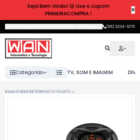
Seja Bem Vindo! 😃 Use o cupom
PRIMEIRACOMPRA !
WAN INFORMATICA E TECNOLOGIA
-
Av. Pres. Castelo Branco
(95) 3224-1075
,
Boa 
Categorias
TV, SOM E IMAGEM
DIVE
Início
CAIXA DE SOM
ALTO FALANTE JBL 6X9 FLEX 69QDFX100 100W RMS PAR