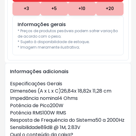
+
3
+
5
+
10
+
20
Informações gerais
* Preços de produtos pesáveis podem sofrer variação 
de acordo com o peso;

* Sujeito à disponibilidade de estoque;

* Imagem meramente ilustrativa;
Informações adicionais
Especificações Gerais
Dimensões (A x L x C)26,84x 18,82x 11,28 cm
Impedância nominal4 Ohms
Potência de Pico200W
Potência RMS100W RMS
Resposta de Frequência do Sistema50 a 2000Hz
Sensibilidade89dB @ 1M, 2.83V
Qual o conteúdo da caixa?