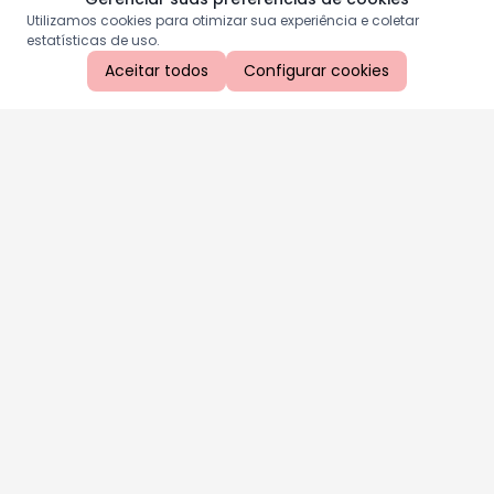
Utilizamos cookies para otimizar sua experiência e coletar
estatísticas de uso.
Aceitar todos
Configurar cookies
Aproveite as nossas promoções!
Cadastre seu e-mail e receba ofertas exclusivas.