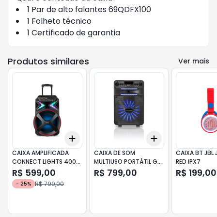
1 Par de alto falantes 69QDFX100
1 Folheto técnico
1 Certificado de garantia
Produtos similares
Ver mais
Add
Add
+
3
+
5
+
10
+
3
+
5
+
10
CAIXA AMPLIFICADA
CAIXA DE SOM
CAIXA BT JBL 
CONNECT LIGHTS 400W
MULTIUSO PORTÁTIL GO
RED IPX7
RMS CM-400-L
POWER 200 100W BT
R$ 599,00
R$ 799,00
R$ 199,00
MONDIAL
HAYONIK
R$ 799,00
-
25
%