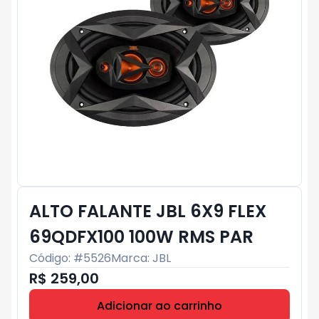
ALTO FALANTE JBL 6X9 FLEX
69QDFX100 100W RMS PAR
Código: #
5526
Marca:
JBL
R$ 259,00
Adicionar ao carrinho
Subtotal:
R$ 0