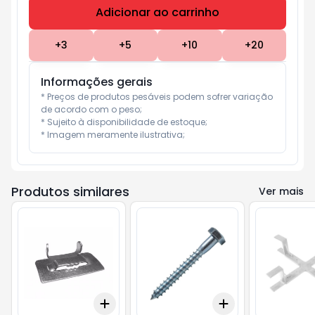
Adicionar ao carrinho
Subtotal:
R$ 0
+
3
+
5
+
10
+
20
Informações gerais
* Preços de produtos pesáveis podem sofrer variação 
de acordo com o peso;

* Sujeito à disponibilidade de estoque;

* Imagem meramente ilustrativa;
Produtos similares
Ver mais
Add
Add
+
3
+
5
+
10
+
3
+
5
+
10