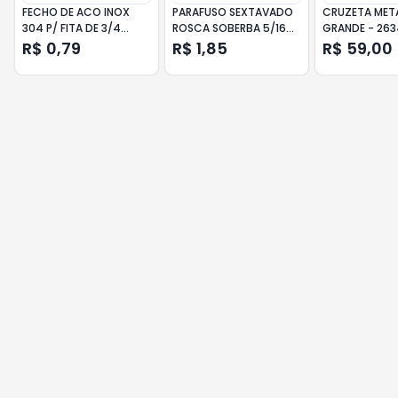
FECHO DE ACO INOX
PARAFUSO SEXTAVADO
CRUZETA MET
304 P/ FITA DE 3/4
ROSCA SOBERBA 5/16
GRANDE - 263
19,05M-2360 -
ALGE
R$ 0,79
R$ 1,85
R$ 59,00