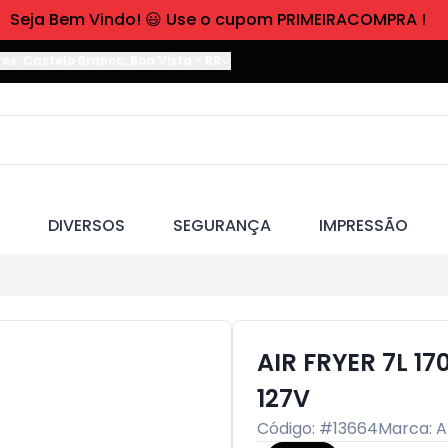
Seja Bem Vindo! 😃 Use o cupom PRIMEIRACOMPRA !
res. Castelo Branco
,
Boa Vista
-
RR
DIVERSOS
SEGURANÇA
IMPRESSÃO
AIR FRYER 7L 1
127V
Código: #
13664
Marca:
A