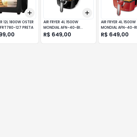
Add
Add
10
+
3
+
5
+
10
+
3
+
5
+
10
ER 12L 1800W OSTER
AIR FRYER 4L 1500W
AIR FRYER 4L 1500W
OFRT780-127 PRETA
MONDIAL AFN-40-BI
MONDIAL AFN-40-R
PRETA/INOX
VERMELHA/INOX
199,00
R$ 649,00
R$ 649,00