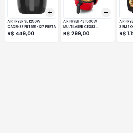
Add
Add
+
3
+
5
+
10
+
3
+
5
+
AIR FRYER 3L 1250W
AIR FRYER 4L 1500W
AIR FRY
CADENSE FRT515-127 PRETA
MULTILASER CE083
3 EM 1 
VERMELHA
R$ 449,00
R$ 299,00
R$ 1.