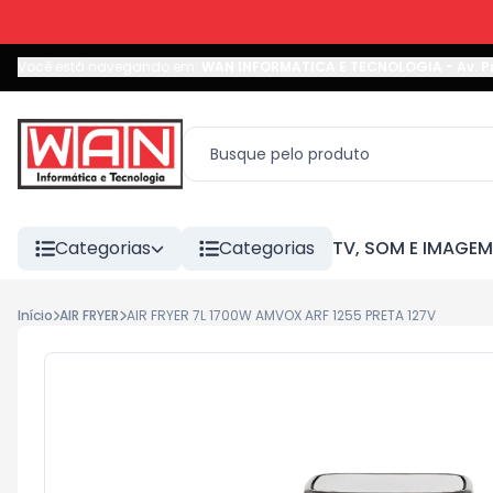
Você está navegando em:
WAN INFORMATICA E TECNOLOGIA
-
Av. P
Categorias
Categorias
TV, SOM E IMAGEM
Início
AIR FRYER
AIR FRYER 7L 1700W AMVOX ARF 1255 PRETA 127V