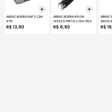
Add
Add
+
3
+
5
+
10
+
3
+
5
+
ABRACADEIRA BAP 3 1,2M
ABRACADEIRA NYLON
ABRACA
ATN
140X2,5 PRETA CJ100 954
280X3,
R$ 13,90
R$ 6,90
R$ 19