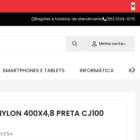
Regiões e horários de atendimento
(95) 3224-1075
Minha conta
SMARTPHONES E TABLETS
INFORMÁTICA
RED
YLON 400X4,8 PRETA CJ100
VE54