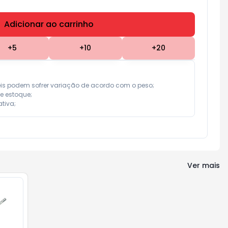
Adicionar ao carrinho
Subtotal:
R$ 0,00
+
5
+
10
+
20
eis podem sofrer variação de acordo com o peso;

e estoque;

tiva;
Ver mais