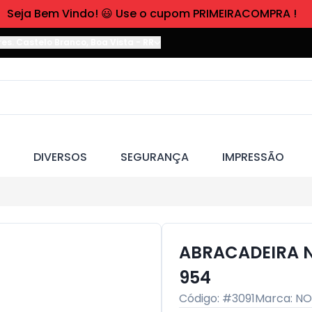
Seja Bem Vindo! 😃 Use o cupom PRIMEIRACOMPRA !
res. Castelo Branco
,
Boa Vista
-
RR
DIVERSOS
SEGURANÇA
IMPRESSÃO
ABRACADEIRA N
954
Código: #
3091
Marca:
NO