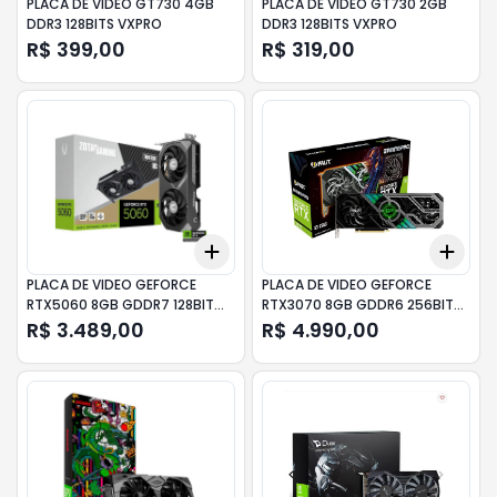
PLACA DE VIDEO GT730 4GB
PLACA DE VIDEO GT730 2GB
DDR3 128BITS VXPRO
DDR3 128BITS VXPRO
R$ 399,00
R$ 319,00
Add
Add
+
3
+
5
+
10
+
3
PLACA DE VIDEO GEFORCE
PLACA DE VIDEO GEFORCE
RTX5060 8GB GDDR7 128BIT
RTX3070 8GB GDDR6 256BIT
ZOTAC
PALIT
R$ 3.489,00
R$ 4.990,00