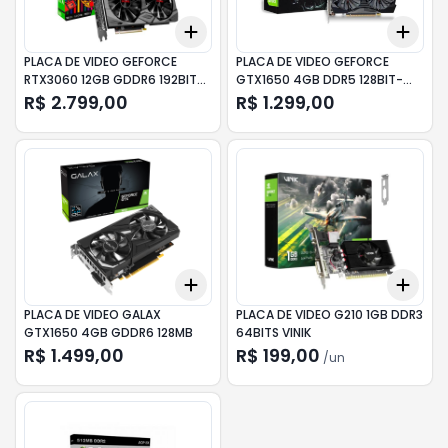
Add
Add
+
3
+
5
+
10
+
3
PLACA DE VIDEO GEFORCE
PLACA DE VIDEO GEFORCE
RTX3060 12GB GDDR6 192BIT
GTX1650 4GB DDR5 128BIT-
PCYES
4GD5 DUEX
R$ 2.799,00
R$ 1.299,00
Add
Add
+
3
+
5
+
10
+
3
PLACA DE VIDEO GALAX
PLACA DE VIDEO G210 1GB DDR3
GTX1650 4GB GDDR6 128MB
64BITS VINIK
R$ 1.499,00
R$ 199,00
/
un