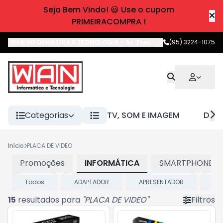
Seja Bem Vindo! 😃 Use o cupom
PRIMEIRACOMPRA !
WAN INFORMATICA E TECNOLOGIA
-
Av. Pres. Castelo Branco
(95) 3224-1075
,
Boa 
Categorias
TV, SOM E IMAGEM
DIVE
Início
PLACA DE VIDEO
Promoções
INFORMÁTICA
SMARTPHONES E
Todos
ADAPTADOR
APRESENTADOR
BA
15
resultados para
"
PLACA DE VIDEO
"
Filtros