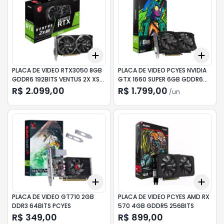
Add
Add
+
3
+
5
+
10
+
3
PLACA DE VIDEO RTX3050 8GB
PLACA DE VIDEO PCYES NVIDIA
GDDR6 192BITS VENTUS 2X XS
GTX 1660 SUPER 6GB GDDR6
MSI
192BITS
R$ 2.099,00
R$ 1.799,00
/
un
Add
Add
+
3
+
5
+
10
+
3
PLACA DE VIDEO GT710 2GB
PLACA DE VIDEO PCYES AMD RX
DDR3 64BITS PCYES
570 4GB GDDR5 256BITS
R$ 349,00
R$ 899,00