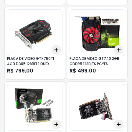
Add
Add
+
3
+
5
+
10
+
3
PLACA DE VIDEO GTX750TI
PLACA DE VIDEO GT740 2GB
4GB DDR5 128BITS DUEX
GDDR5 128BITS PCYES
R$ 799,00
R$ 499,00
Add
Add
+
3
+
5
+
10
+
3