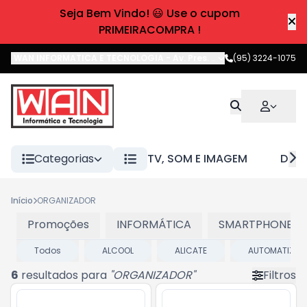
Seja Bem Vindo! 😃 Use o cupom
PRIMEIRACOMPRA !
WAN INFORMATICA E TECNOLOGIA
-
Av. Pres. Castelo Branco
(95) 3224-1075
,
Boa 
Categorias
TV, SOM E IMAGEM
DIVE
Início
ORGANIZADOR
Promoções
INFORMÁTICA
SMARTPHONES E
Todos
ALCOOL
ALICATE
AUTOMATIZAD
6
resultados para
"
ORGANIZADOR
"
Filtros