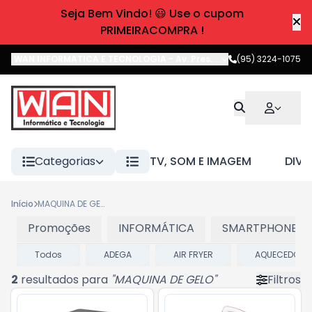
Seja Bem Vindo! 😃 Use o cupom
PRIMEIRACOMPRA !
WAN INFORMATICA E TECNOLOGIA
-
Av. Pres. Castelo Branco
(95) 3224-1075
,
Boa 
Categorias
TV, SOM E IMAGEM
DIVE
Início
MAQUINA DE GELO
Promoções
INFORMÁTICA
SMARTPHONES E
Todos
ADEGA
AIR FRYER
AQUECEDOR
2
resultados para
"
MAQUINA DE GELO
"
Filtros