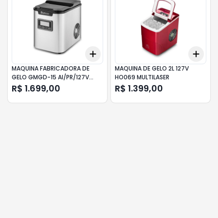
Add
Add
+
3
+
5
+
10
+
3
MAQUINA FABRICADORA DE
MAQUINA DE GELO 2L 127V
GELO GMGD-15 AI/PR/127V
HO069 MULTILASER
GELOPAR
R$ 1.699,00
R$ 1.399,00