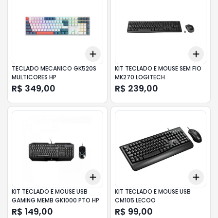
Add
Add
+
3
+
5
+
10
+
3
TECLADO MECANICO GK520S
KIT TECLADO E MOUSE SEM FIO
MULTICORES HP
MK270 LOGITECH
R$ 349,00
R$ 239,00
Add
Add
+
3
+
5
+
10
+
3
KIT TECLADO E MOUSE USB
KIT TECLADO E MOUSE USB
GAMING MEMB GK1000 PTO HP
CM105 LECOO
R$ 149,00
R$ 99,00