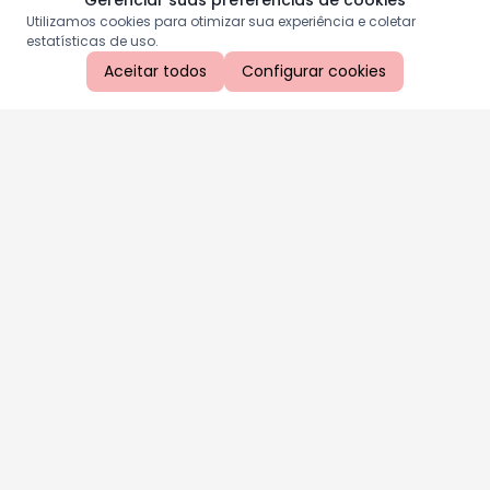
Gerenciar suas preferências de cookies
Utilizamos cookies para otimizar sua experiência e coletar
estatísticas de uso.
Aceitar todos
Configurar cookies
Aproveite as nossas promoções!
Cadastre seu e-mail e receba ofertas exclusivas.