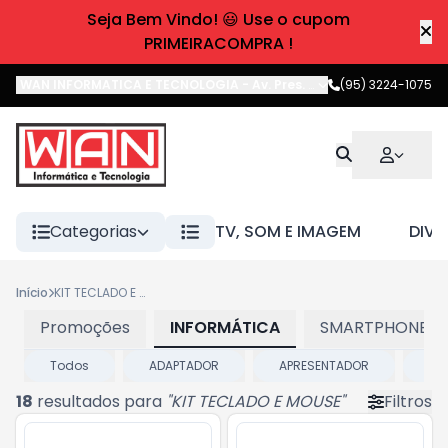
Seja Bem Vindo! 😃 Use o cupom
PRIMEIRACOMPRA !
WAN INFORMATICA E TECNOLOGIA
-
Av. Pres. Castelo Branco
(95) 3224-1075
,
Boa 
Categorias
TV, SOM E IMAGEM
DIVE
Início
KIT TECLADO E MOUSE
Promoções
INFORMÁTICA
SMARTPHONES E
Todos
ADAPTADOR
APRESENTADOR
BA
18
resultados para
"
KIT TECLADO E MOUSE
"
Filtros