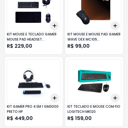
Add
Add
+
3
+
5
+
10
+
3
KIT MOUSE E TECLADO GAMER
KIT MOUSE E MOUSE PAD GAMER
MOUSE PAD HEADSET
WAVE OEX MC105
NOVACORE DAZZ
BRANCO/PRETO
R$ 229,00
R$ 99,00
Add
Add
+
3
+
5
+
10
+
3
KIT GAMER PRO 4 EM 1 GM3000
KIT TECLADO E MOUSE COM FIO
PRETO HP
LOGITECH MK120
R$ 449,00
R$ 159,00