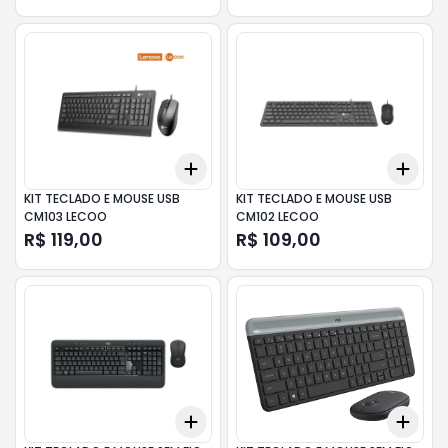
Add
Add
+
3
+
5
+
10
+
3
KIT TECLADO E MOUSE USB
KIT TECLADO E MOUSE USB
CM103 LECOO
CM102 LECOO
R$ 119,00
R$ 109,00
Add
Add
+
3
+
5
+
10
+
3