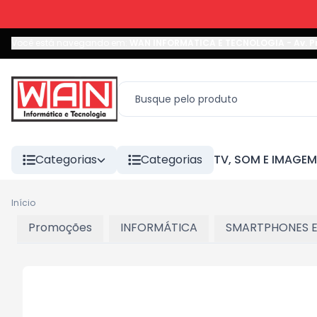
Você está navegando em:
WAN INFORMATICA E TECNOLOGIA
-
Av. P
Categorias
Categorias
TV, SOM E IMAGEM
Início
Promoções
INFORMÁTICA
SMARTPHONES E