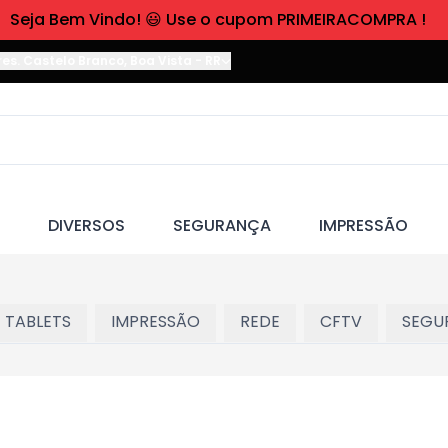
Seja Bem Vindo! 😃 Use o cupom PRIMEIRACOMPRA !
res. Castelo Branco
,
Boa Vista
-
RR
DIVERSOS
SEGURANÇA
IMPRESSÃO
 TABLETS
IMPRESSÃO
REDE
CFTV
SEGU