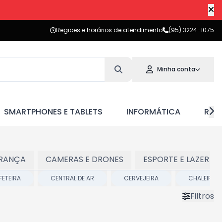
Regiões e horários de atendimento
(95) 3224-1075
Minha conta
SMARTPHONES E TABLETS
INFORMÁTICA
RED
RANÇA
CAMERAS E DRONES
ESPORTE E LAZER
FETEIRA
CENTRAL DE AR
CERVEJEIRA
CHALEIRA
Filtros