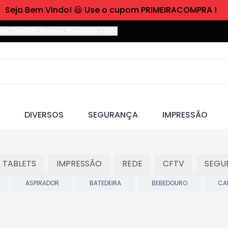
Seja Bem Vindo! 😃 Use o cupom PRIMEIRACOMPRA !
res. Castelo Branco
,
Boa Vista
-
RR
DIVERSOS
SEGURANÇA
IMPRESSÃO
 TABLETS
IMPRESSÃO
REDE
CFTV
SEGU
ASPIRADOR
BATEDEIRA
BEBEDOURO
CA