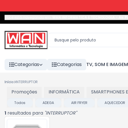
Você está navegando em:
WAN INFORMATICA E TECNOLOGIA
-
Av. P
Categorias
Categorias
TV, SOM E IMAGEM
Início
INTERRUPTOR
Promoções
INFORMÁTICA
SMARTPHONES E
Todos
ADEGA
AIR FRYER
AQUECEDOR
1
resultados para
"
INTERRUPTOR
"