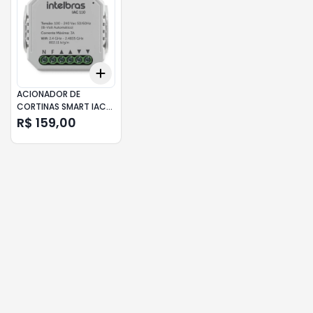
Add
+
3
+
5
+
10
ACIONADOR DE
CORTINAS SMART IAC
110 INTELBRAS
R$ 159,00