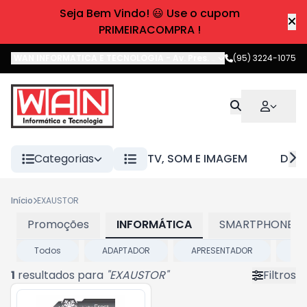
Seja Bem Vindo! 😃 Use o cupom
PRIMEIRACOMPRA !
WAN INFORMATICA E TECNOLOGIA
-
Av. Pres. Castelo Branco
(95) 3224-1075
,
Boa 
Categorias
TV, SOM E IMAGEM
DIVE
Início
EXAUSTOR
Promoções
INFORMÁTICA
SMARTPHONES E
Todos
ADAPTADOR
APRESENTADOR
BA
1
resultados para
"
EXAUSTOR
"
Filtros