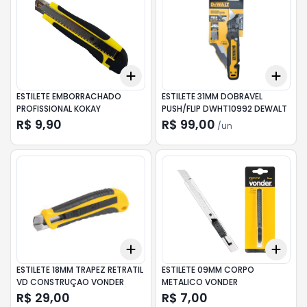
Add
Add
+
3
+
5
+
10
+
3
ESTILETE EMBORRACHADO
ESTILETE 31MM DOBRAVEL
PROFISSIONAL KOKAY
PUSH/FLIP DWHT10992 DEWALT
R$ 9,90
R$ 99,00
/
un
Add
Add
+
3
+
5
+
10
+
3
ESTILETE 18MM TRAPEZ RETRATIL
ESTILETE 09MM CORPO
VD CONSTRUÇAO VONDER
METALICO VONDER
R$ 29,00
R$ 7,00