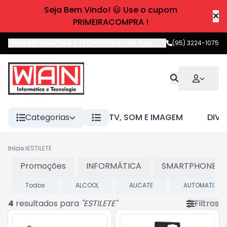
Seja Bem Vindo! 😃 Use o cupom
PRIMEIRACOMPRA !
WAN INFORMATICA E TECNOLOGIA
-
Av. Pres. Castelo Branco
(95) 3224-1075
,
Boa 
Categorias
TV, SOM E IMAGEM
DIVE
Início
ESTILETE
Promoções
INFORMÁTICA
SMARTPHONES E
Todos
ALCOOL
ALICATE
AUTOMATIZAD
4
resultados para
"
ESTILETE
"
Filtros