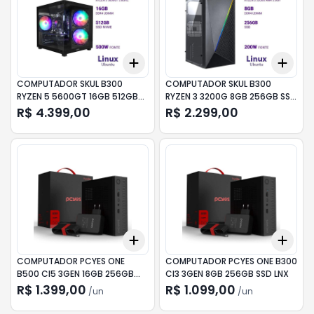
Add
Add
+
3
+
5
+
10
+
3
COMPUTADOR SKUL B300
COMPUTADOR SKUL B300
RYZEN 5 5600GT 16GB 512GB
RYZEN 3 3200G 8GB 256GB SSD
SSD LNX
LNX
R$ 4.399,00
R$ 2.299,00
Add
Add
+
3
+
5
+
10
+
3
COMPUTADOR PCYES ONE
COMPUTADOR PCYES ONE B300
B500 CI5 3GEN 16GB 256GB
CI3 3GEN 8GB 256GB SSD LNX
SSD LNX
R$ 1.399,00
R$ 1.099,00
/
un
/
un