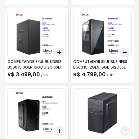
Add
Add
+
3
+
5
+
10
+
3
COMPUTADOR SKUL BUSINESS
COMPUTADOR SKUL BUSINESS
B500 I5 9GEN 16GB 512G SSD
B500 I5 12GEN 16GB 512GSSD
G710 LNX
G710 LNX
R$ 3.499,00
R$ 4.799,00
/
un
/
un
Add
Add
+
3
+
5
+
10
+
3