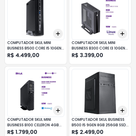
Add
Add
+
3
+
5
+
10
+
3
COMPUTADOR SKUL MINI
COMPUTADOR SKUL MINI
BUSINESS B500 CORE I5 10GEN
BUSINESS B300 CORE I3 10GEN
8GB 256GB L
8GB 256GB L
R$ 4.499,00
R$ 3.399,00
Add
Add
+
3
+
5
+
10
+
3
COMPUTADOR SKUL MINI
COMPUTADOR SKUL BUSINESS
BUSINESS B100 CELERON 4GB
B500 I5 9GEN 8GB 256GB SSD
128GB W11 PRO
G210 LNX
R$ 1.799,00
R$ 2.499,00