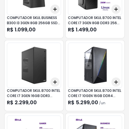
Add
Add
+
3
+
5
+
10
+
3
COMPUTADOR SKUL BUSINESS
COMPUTADOR SKUL B700 INTEL
B300 I3 3GEN 8GB 256GB SSD
CORE I7 3GEN 8GB DDR3 256GB
LNX
LINUX
R$ 1.099,00
R$ 1.499,00
Add
Add
+
3
+
5
+
10
+
3
COMPUTADOR SKUL B700 INTEL
COMPUTADOR SKUL B700 INTEL
CORE I7 3GEN 16GB DDR3
CORE I7 10GEN 16GB DDR4
512GB LNX
512GB LNX
R$ 2.299,00
R$ 5.299,00
/
un