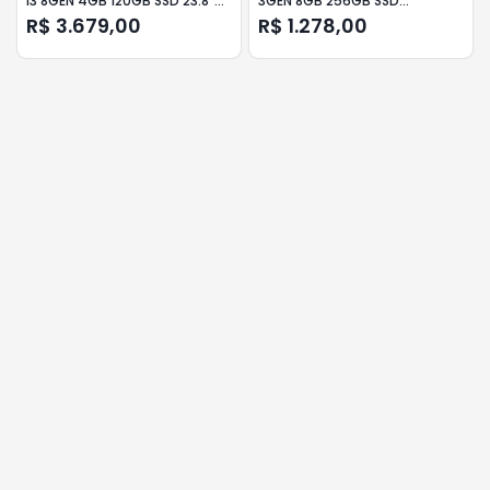
I3 8GEN 4GB 120GB SSD 23.8"
3GEN 8GB 256GB SSD
W11
LNX+TEC/MOU/M.PAD
R$ 3.679,00
R$ 1.278,00