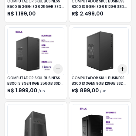
COMPUTADOR SKUL BUSINESS
COMPUTADOR SKUL BUSINESS
B500 I5 3GEN 8GB 256GB SSD
B300 I3 9GEN 8GB 512GB SSD
LNX
G710 LNX
R$ 1.199,00
R$ 2.499,00
Add
Add
+
3
+
5
+
10
+
3
COMPUTADOR SKUL BUSINESS
COMPUTADOR SKUL BUSINESS
B300 I3 8GEN 8GB 256GB SSD
B300 I3 3GEN 8GB 128GB SSD
LNX
LNX
R$ 1.999,00
R$ 899,00
/
un
/
un