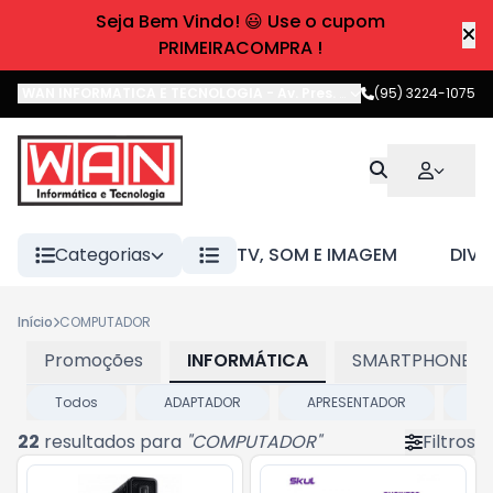
Seja Bem Vindo! 😃 Use o cupom
PRIMEIRACOMPRA !
WAN INFORMATICA E TECNOLOGIA
-
Av. Pres. Castelo Branco
(95) 3224-1075
,
Boa 
Categorias
TV, SOM E IMAGEM
DIVE
Início
COMPUTADOR
Promoções
INFORMÁTICA
SMARTPHONES E
Todos
ADAPTADOR
APRESENTADOR
BA
22
resultados para
"
COMPUTADOR
"
Filtros