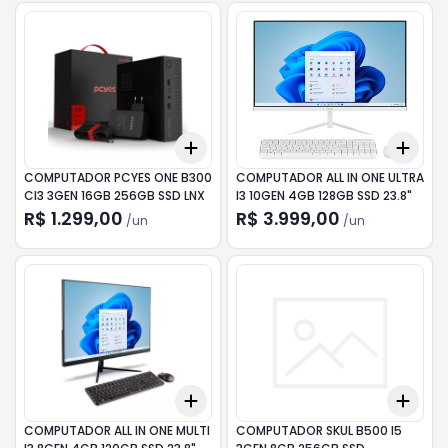
Add
Add
+
3
+
5
+
10
+
3
COMPUTADOR PCYES ONE B300
COMPUTADOR ALL IN ONE ULTRA
CI3 3GEN 16GB 256GB SSD LNX
I3 10GEN 4GB 128GB SSD 23.8"
R$ 1.299,00
R$ 3.999,00
/
un
/
un
Add
Add
+
3
+
5
+
10
+
3
COMPUTADOR ALL IN ONE MULTI
COMPUTADOR SKUL B500 I5