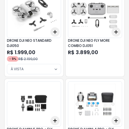
Add
Add
+
3
+
5
+
10
+
3
DRONE DJI NEO STANDARD
DRONE DJI NEO FLY MORE
DJI050
COMBO DJ051
R$ 1.999,00
R$ 3.899,00
R$ 2.199,00
-
9
%
À VISTA
Add
Add
+
3
+
5
+
10
+
3