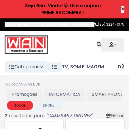
Seja Bem Vindo! 😃 Use o cupom
PRIMEIRACOMPRA !
WAN INFORMATICA E TECNOLOGIA
-
Av. Pres. Castelo Branco
(95) 3224-1075
,
Boa 
Categorias
TV, SOM E IMAGEM
DIVE
Início
CAMERAS E DRONES
Promoções
INFORMÁTICA
SMARTPHONES E
Todos
DRONE
7
resultados para
"
CAMERAS E DRONES
"
Filtros