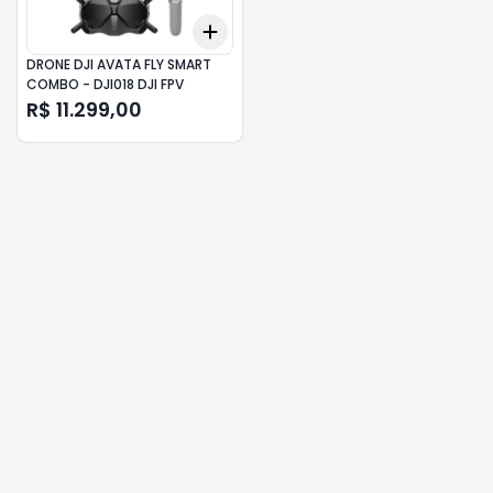
Add
+
3
+
5
+
10
DRONE DJI AVATA FLY SMART
COMBO - DJI018 DJI FPV
R$ 11.299,00