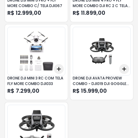
DRONE DJI MINI 5 PRO + FLY
DRONE DJI MINI 4 PRO + FLY
MORE COMBO C/ TELA DJI067
MORE COMBO DJI RC 2 C TELA
DJI043
R$ 12.999,00
R$ 11.899,00
Add
Add
+
3
+
5
+
10
+
3
DRONE DJI MINI 3 RC COM TELA
DRONE DJI AVATA PROVIEW
FLY MORE COMBO DJI033
COMBO - DJI019 DJI GOGGLES
2
R$ 7.299,00
R$ 15.999,00