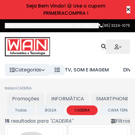
Seja Bem Vindo! 😃 Use o cupom
PRIMEIRACOMPRA !
WAN INFORMATICA E TECNOLOGIA
-
Av. Pres. Castelo Branco
(95) 3224-1075
,
Boa 
Categorias
TV, SOM E IMAGEM
DIVE
Início
CADEIRA
Promoções
INFORMÁTICA
SMARTPHONES E
Todos
BOLSA
CADEIRA
CAIXA TERMIC
15
resultados para
"
CADEIRA
"
Filtros