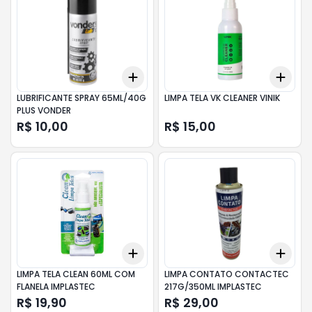
Add
Add
+
3
+
5
+
10
+
3
LUBRIFICANTE SPRAY 65ML/40G
LIMPA TELA VK CLEANER VINIK
PLUS VONDER
R$ 10,00
R$ 15,00
Add
Add
+
3
+
5
+
10
+
3
LIMPA TELA CLEAN 60ML COM
LIMPA CONTATO CONTACTEC
FLANELA IMPLASTEC
217G/350ML IMPLASTEC
R$ 19,90
R$ 29,00