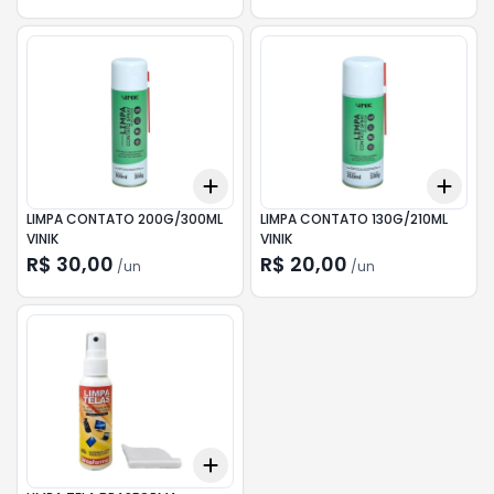
Add
Add
+
3
+
5
+
10
+
3
LIMPA CONTATO 200G/300ML
LIMPA CONTATO 130G/210ML
VINIK
VINIK
R$ 30,00
R$ 20,00
/
un
/
un
Add
+
3
+
5
+
10