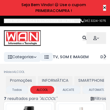
Seja Bem Vindo! 😃 Use o cupom
PRIMEIRACOMPRA !
WAN INFORMATICA E TECNOLOGIA
-
Av. Pres. Castelo Branco
(95) 3224-1075
,
Boa 
Categorias
TV, SOM E IMAGEM
DIVE
Início
ALCOOL
Promoções
INFORMÁTICA
SMARTPHONES E
Todos
ALCOOL
ALICATE
AUTOMATIZAD
7
resultados para
"
ALCOOL
"
Filtros